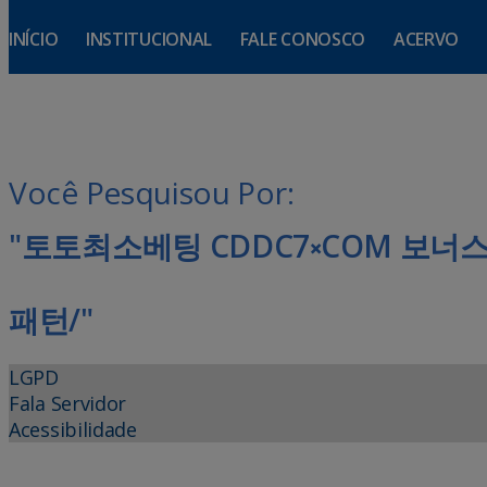
INÍCIO
INSTITUCIONAL
FALE CONOSCO
ACERVO
Você Pesquisou Por:
"토토최소베팅 CDDC7༝COM 보
패턴/"
LGPD
Fala Servidor
Acessibilidade