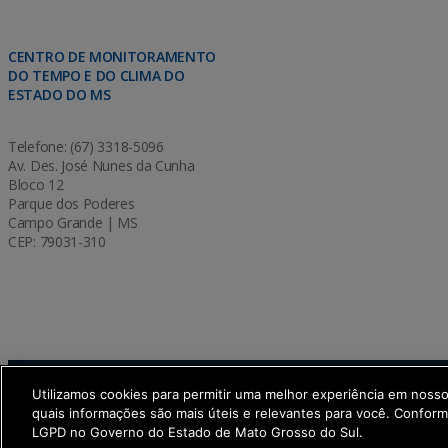
CENTRO DE MONITORAMENTO
DO TEMPO E DO CLIMA DO
ESTADO DO MS
Telefone: (67) 3318-5096
Av. Des. José Nunes da Cunha
Bloco 12
Parque dos Poderes
Campo Grande | MS
CEP: 79031-310
Utilizamos cookies para permitir uma melhor experiência em noss
SETDIG | Secretaria-Executiva de Transformação Dig
quais informações são mais úteis e relevantes para você. Confor
LGPD no Governo do Estado de Mato Grosso do Sul.