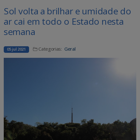
Sol volta a brilhar e umidade do
ar cai em todo o Estado nesta
semana
Categorias:
Geral
05 jul 2021