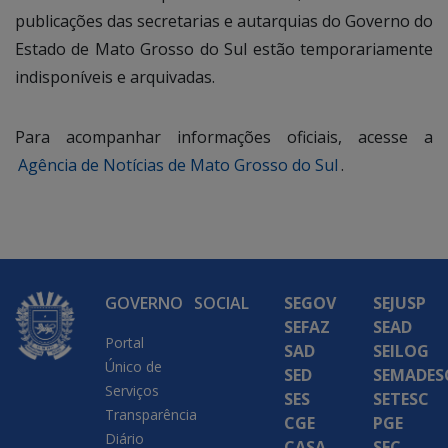
publicações das secretarias e autarquias do Governo do
Estado de Mato Grosso do Sul estão temporariamente
indisponíveis e arquivadas.
Para acompanhar informações oficiais, acesse a
Agência de Notícias de Mato Grosso do Sul
.
GOVERNO
SOCIAL
SEGOV
SEJUSP
SEFAZ
SEAD
Portal
SAD
SEILOG
Único de
SED
SEMADES
Serviços
SES
SETESC
Transparência
CGE
PGE
Diário
CASA
SEC